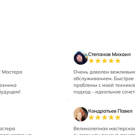
Степанов Михаил
! Мастера
Очень доволен вежливым
обслуживанием. Быстрое
Техника
проблемы с моей технико
 будущем!
подход - идеальное сочет
Кондратьев Павел
астера
Великолепная мастерска
полняется на
выполнили ремонт, прият